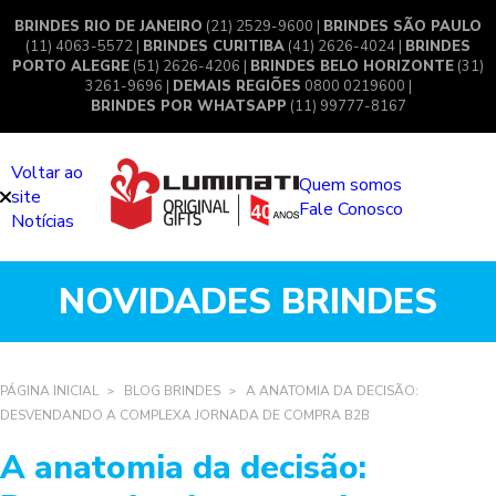
BRINDES RIO DE JANEIRO
(21) 2529-9600 |
BRINDES SÃO PAULO
(11) 4063-5572 |
BRINDES CURITIBA
(41) 2626-4024 |
BRINDES
PORTO ALEGRE
(51) 2626-4206 |
BRINDES BELO HORIZONTE
(31)
3261-9696 |
DEMAIS REGIÕES
0800 0219600 |
BRINDES POR WHATSAPP
(11) 99777-8167
Voltar ao
Quem somos
site
Fale Conosco
Notícias
NOVIDADES BRINDES
PÁGINA INICIAL
BLOG BRINDES
A ANATOMIA DA DECISÃO:
DESVENDANDO A COMPLEXA JORNADA DE COMPRA B2B
A anatomia da decisão: