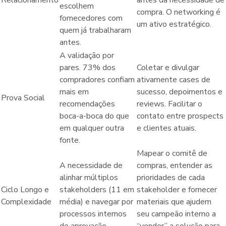
escolhem
compra. O networking é
fornecedores com
um ativo estratégico.
quem já trabalharam
antes.
A validação por
pares. 73% dos
Coletar e divulgar
compradores confiam
ativamente cases de
mais em
sucesso, depoimentos e
Prova Social
recomendações
reviews. Facilitar o
boca-a-boca do que
contato entre prospects
em qualquer outra
e clientes atuais.
fonte.
Mapear o comitê de
A necessidade de
compras, entender as
alinhar múltiplos
prioridades de cada
Ciclo Longo e
stakeholders (11 em
stakeholder e fornecer
Complexidade
média) e navegar por
materiais que ajudem
processos internos
seu campeão interno a
de aprovação.
“vender” a solução para