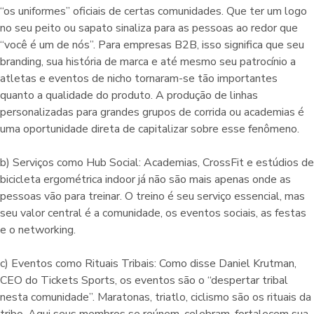
“os uniformes” oficiais de certas comunidades. Que ter um logo
no seu peito ou sapato sinaliza para as pessoas ao redor que
“você é um de nós”. Para empresas B2B, isso significa que seu
branding, sua história de marca e até mesmo seu patrocínio a
atletas e eventos de nicho tornaram-se tão importantes
quanto a qualidade do produto. A produção de linhas
personalizadas para grandes grupos de corrida ou academias é
uma oportunidade direta de capitalizar sobre esse fenômeno.
b) Serviços como Hub Social: Academias, CrossFit e estúdios de
bicicleta ergométrica indoor já não são mais apenas onde as
pessoas vão para treinar. O treino é seu serviço essencial, mas
seu valor central é a comunidade, os eventos sociais, as festas
e o networking.
c) Eventos como Rituais Tribais: Como disse Daniel Krutman,
CEO do Tickets Sports, os eventos são o “despertar tribal
nesta comunidade”. Maratonas, triatlo, ciclismo são os rituais da
tribo. Aqui seus membros se reúnem, celebram, fortalecem sua