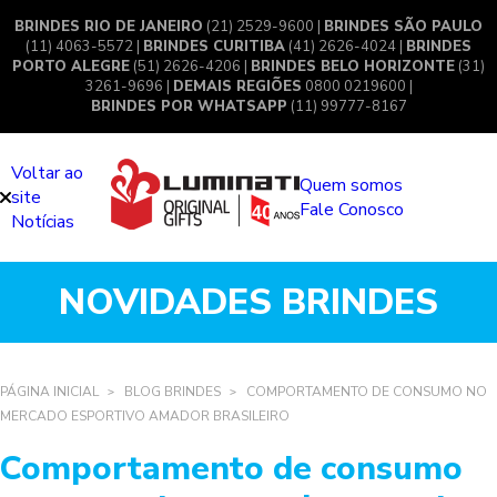
BRINDES RIO DE JANEIRO
(21) 2529-9600 |
BRINDES SÃO PAULO
(11) 4063-5572 |
BRINDES CURITIBA
(41) 2626-4024 |
BRINDES
PORTO ALEGRE
(51) 2626-4206 |
BRINDES BELO HORIZONTE
(31)
3261-9696 |
DEMAIS REGIÕES
0800 0219600 |
BRINDES POR WHATSAPP
(11) 99777-8167
Voltar ao
Quem somos
site
Fale Conosco
Notícias
NOVIDADES BRINDES
PÁGINA INICIAL
BLOG BRINDES
COMPORTAMENTO DE CONSUMO NO
MERCADO ESPORTIVO AMADOR BRASILEIRO
Comportamento de consumo