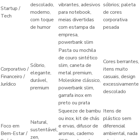
descolado,
vibrantes, adesivos
sóbrios; paleta
Startup /
moderno,
para notebook,
de cores
Tech
com toque
meias divertidas
corporativa
de humor
com estampa da
pesada
empresa,
powerbank slim
Pasta ou mochila
de couro sintético
Cores berrantes,
Sóbrio,
slim, caneta de
Corporativo /
itens muito
elegante,
metal premium,
Financeiro /
casuais, design
durável,
Moleskine clássico,
Jurídico
excessivamente
premium
powerbank slim,
descolado
garrafa inox em
preto ou prata
Squeeze de bambu
Itens de
ou inox, kit de chás
plástico sem
Natural,
Foco em
e ervas, difusor de
diferencial
sustentável,
Bem-Estar /
aromas, caderno
ambiental, nada
zen,