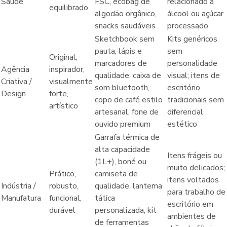
Saúde
FSC, ecobag de
relacionado a
equilibrado
algodão orgânico,
álcool ou açúcar
snacks saudáveis
processado
Sketchbook sem
Kits genéricos
pauta, lápis e
sem
Original,
marcadores de
personalidade
Agência
inspirador,
qualidade, caixa de
visual; itens de
Criativa /
visualmente
som bluetooth,
escritório
Design
forte,
copo de café estilo
tradicionais sem
artístico
artesanal, fone de
diferencial
ouvido premium
estético
Garrafa térmica de
alta capacidade
Itens frágeis ou
(1L+), boné ou
muito delicados;
Prático,
camiseta de
itens voltados
Indústria /
robusto,
qualidade, lanterna
para trabalho de
Manufatura
funcional,
tática
escritório em
durável
personalizada, kit
ambientes de
de ferramentas