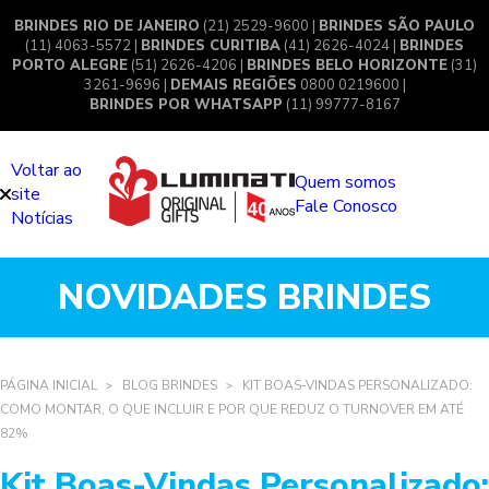
BRINDES RIO DE JANEIRO
(21) 2529-9600 |
BRINDES SÃO PAULO
(11) 4063-5572 |
BRINDES CURITIBA
(41) 2626-4024 |
BRINDES
PORTO ALEGRE
(51) 2626-4206 |
BRINDES BELO HORIZONTE
(31)
3261-9696 |
DEMAIS REGIÕES
0800 0219600 |
BRINDES POR WHATSAPP
(11) 99777-8167
Voltar ao
Quem somos
site
Fale Conosco
Notícias
NOVIDADES BRINDES
PÁGINA INICIAL
BLOG BRINDES
KIT BOAS-VINDAS PERSONALIZADO:
COMO MONTAR, O QUE INCLUIR E POR QUE REDUZ O TURNOVER EM ATÉ
82%
Kit Boas-Vindas Personalizado: