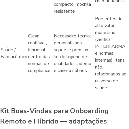
chão de fábrica
compacto, mochila
resistente
Presentes de
alto valor
monetário
Clean,
Necessaire técnica
(verificar
confiável,
personalizada,
INTERFARMA
Saúde /
funcional,
squeeze premium,
e normas
Farmacêutico
dentro das
kit de higiene de
internas); itens
normas de
qualidade, caderno
não
compliance
e caneta sóbrios
relacionados ao
universo de
saúde
Kit Boas-Vindas para Onboarding
Remoto e Híbrido — adaptações